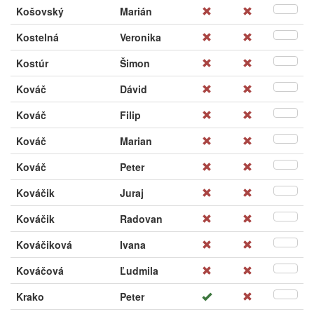
Košovský
Marián
Kostelná
Veronika
Kostúr
Šimon
Kováč
Dávid
Kováč
Filip
Kováč
Marian
Kováč
Peter
Kováčik
Juraj
Kováčik
Radovan
Kováčiková
Ivana
Kováčová
Ľudmila
Krako
Peter