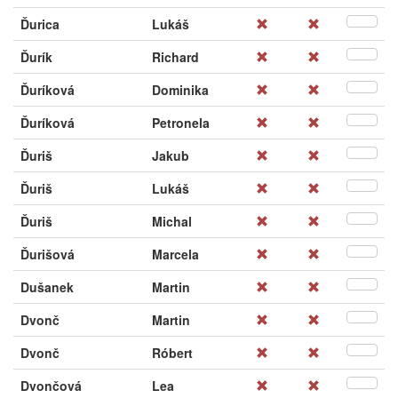
Ďurica
Lukáš
Ďurík
Richard
Ďuríková
Dominika
Ďuríková
Petronela
Ďuriš
Jakub
Ďuriš
Lukáš
Ďuriš
Michal
Ďurišová
Marcela
Dušanek
Martin
Dvonč
Martin
Dvonč
Róbert
Dvončová
Lea