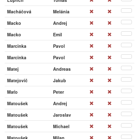
Luprich
Tomáš
Macháčová
Melánia
Macko
Andrej
Macko
Emil
Marcinka
Pavol
Marcinka
Pavol
Matej
Andreas
Matejovič
Jakub
Maťo
Peter
Matoušek
Andrej
Matoušek
Jaroslav
Matoušek
Michael
Matoušek
Milan