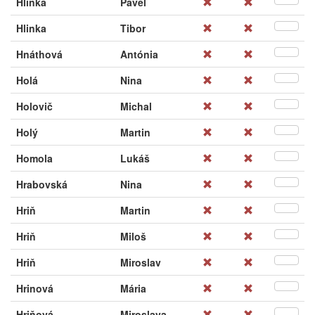
Hlinka
Pavel
Hlinka
Tibor
Hnáthová
Antónia
Holá
Nina
Holovič
Michal
Holý
Martin
Homola
Lukáš
Hrabovská
Nina
Hriň
Martin
Hriň
Miloš
Hriň
Miroslav
Hrinová
Mária
Hriňová
Miroslava