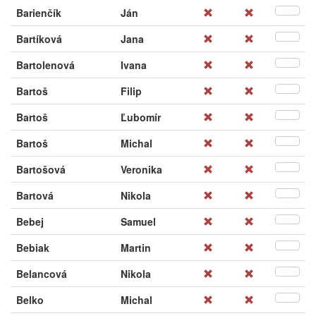
Barienčík
Ján
Bartíková
Jana
Bartolenová
Ivana
Bartoš
Filip
Bartoš
Ľubomír
Bartoš
Michal
Bartošová
Veronika
Bartová
Nikola
Bebej
Samuel
Bebiak
Martin
Belancová
Nikola
Belko
Michal