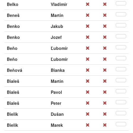
Belko
Vladimír
Beneš
Martin
Benko
Jakub
Benko
Jozef
Beňo
Ľubomír
Beňo
Ľubomír
Beňová
Bianka
Bialeš
Martin
Bialeš
Pavol
Bialeš
Peter
Bielik
Dušan
Bielik
Marek