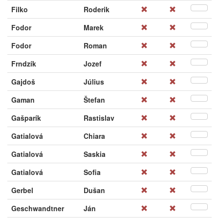
Filko
Roderik
Fodor
Marek
Fodor
Roman
Frndzík
Jozef
Gajdoš
Július
Gaman
Štefan
Gašparík
Rastislav
Gatialová
Chiara
Gatialová
Saskia
Gatialová
Sofia
Gerbel
Dušan
Geschwandtner
Ján