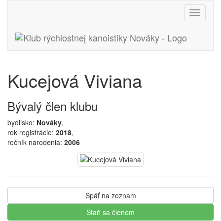
Toggle
navigati
Kucejová Viviana
Bývalý člen klubu
bydlisko:
Nováky
,
rok registrácie:
2018
,
ročník narodenia:
2006
Späť na zoznam
Staň sa členom