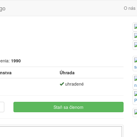
O nás
denia:
1990
enstva
Úhrada
uhradené
Staň sa členom