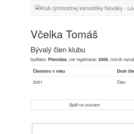
Včelka Tomáš
Bývalý člen klubu
bydlisko:
Prievidza
,
rok registrácie:
2000
,
ročník naro
Členstvo v roku
Druh čl
2001
Člen
Späť na zoznam