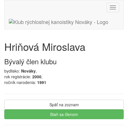
Toggle
navigati
Hriňová Miroslava
Bývalý člen klubu
bydlisko:
Nováky
,
rok registrácie:
2000
,
ročník narodenia:
1991
Späť na zoznam
Staň sa členom