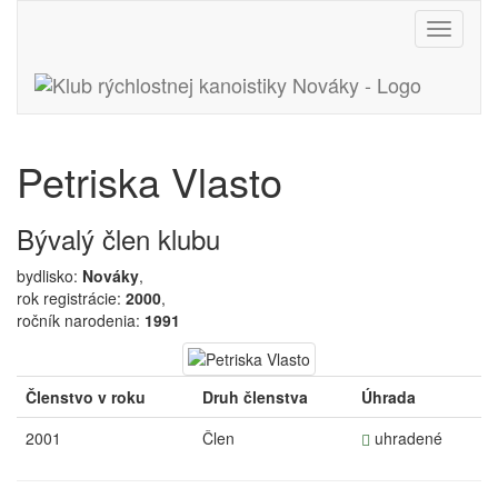
Toggle
navigati
Petriska Vlasto
Bývalý člen klubu
bydlisko:
Nováky
,
rok registrácie:
2000
,
ročník narodenia:
1991
Členstvo v roku
Druh členstva
Úhrada
2001
Člen
uhradené