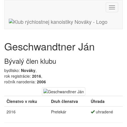
Toggle
navigati
Geschwandtner Ján
Bývalý člen klubu
bydlisko:
Nováky
,
rok registrácie:
2016
,
ročník narodenia:
2006
Členstvo v roku
Druh členstva
Úhrada
2016
Pretekár
uhradené