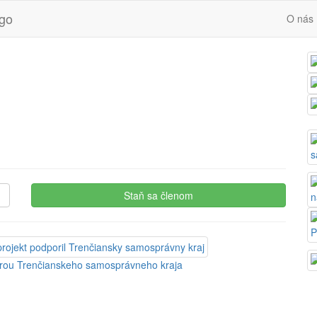
O nás
Staň sa členom
orou Trenčianskeho samosprávneho kraja