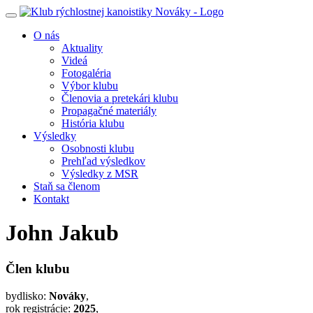
Toggle
navigation
O nás
Aktuality
Videá
Fotogaléria
Výbor klubu
Členovia a pretekári klubu
Propagačné materiály
História klubu
Výsledky
Osobnosti klubu
Prehľad výsledkov
Výsledky z MSR
Staň sa členom
Kontakt
John Jakub
Člen klubu
bydlisko:
Nováky
,
rok registrácie:
2025
,