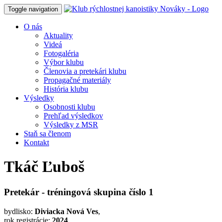
Toggle navigation
O nás
Aktuality
Videá
Fotogaléria
Výbor klubu
Členovia a pretekári klubu
Propagačné materiály
História klubu
Výsledky
Osobnosti klubu
Prehľad výsledkov
Výsledky z MSR
Staň sa členom
Kontakt
Tkáč Ľuboš
Pretekár - tréningová skupina číslo 1
bydlisko:
Diviacka Nová Ves
,
rok registrácie:
2024
,