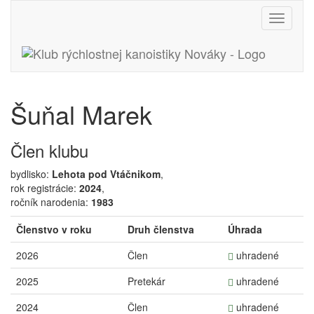
Toggle
navigati
Šuňal Marek
Člen klubu
bydlisko:
Lehota pod Vtáčnikom
,
rok registrácie:
2024
,
ročník narodenia:
1983
Členstvo v roku
Druh členstva
Úhrada
2026
Člen
uhradené
2025
Pretekár
uhradené
2024
Člen
uhradené