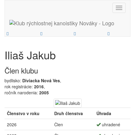
Toggle
navigati
Iliaš Jakub
Člen klubu
bydlisko:
Diviacka Nová Ves
,
rok registrácie:
2016
,
ročník narodenia:
2005
Členstvo v roku
Druh členstva
Úhrada
2026
Člen
uhradené