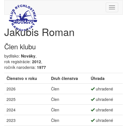
Toggle
navigati
Jakubis Roman
Člen klubu
bydlisko:
Nováky
,
rok registrácie:
2012
,
ročník narodenia:
1977
Členstvo v roku
Druh členstva
Úhrada
2026
Člen
uhradené
2025
Člen
uhradené
2024
Člen
uhradené
2023
Člen
uhradené