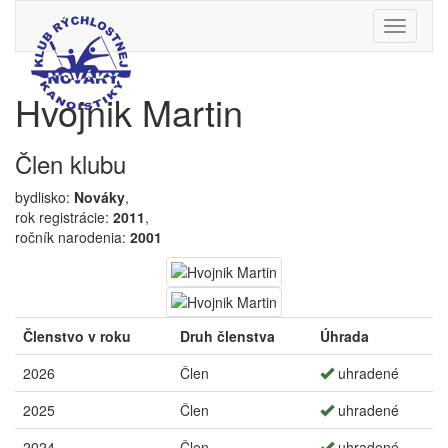
Toggle
navigati
Hvojnik Martin
Člen klubu
bydlisko:
Nováky
,
rok registrácie:
2011
,
ročník narodenia:
2001
Členstvo v roku
Druh členstva
Úhrada
2026
Člen
uhradené
2025
Člen
uhradené
2024
Člen
uhradené