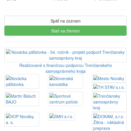
Späť na zoznam
Staň sa členom
Realizované s finančnou podporou Trenčianskeho
samosprávneho kraja