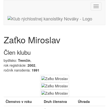
Toggle
navigati
Zaťko Miroslav
Člen klubu
bydlisko:
Trenčín
,
rok registrácie:
2002
,
ročník narodenia:
1991
Členstvo v roku
Druh členstva
Úhrada