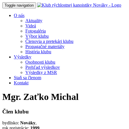
Toggle navigation
O nás
Aktuality
Videá
Fotogaléria
Výbor klubu
Členovia a pretekári klubu
Propagačné materiály
História klubu
Výsledky
Osobnosti klubu
Prehľad výsledkov
Výsledky z MSR
Staň sa členom
Kontakt
Mgr. Zaťko Michal
Člen klubu
bydlisko:
Nováky
,
rok registrácie:
1999
,