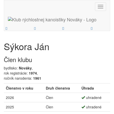
Toggle
navigati
Sýkora Ján
Člen klubu
bydlisko:
Nováky
,
rok registrácie:
1974
,
ročník narodenia:
1961
Členstvo v roku
Druh členstva
Úhrada
2026
Člen
uhradené
2025
Člen
uhradené