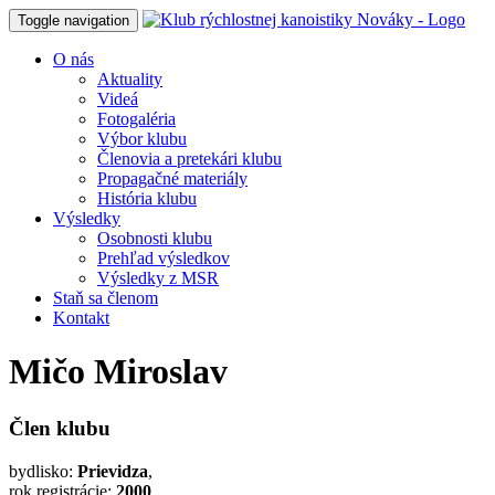
Toggle navigation
O nás
Aktuality
Videá
Fotogaléria
Výbor klubu
Členovia a pretekári klubu
Propagačné materiály
História klubu
Výsledky
Osobnosti klubu
Prehľad výsledkov
Výsledky z MSR
Staň sa členom
Kontakt
Mičo Miroslav
Člen klubu
bydlisko:
Prievidza
,
rok registrácie:
2000
,