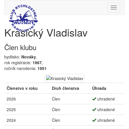
Toggle
navigati
Krasický Vladislav
Člen klubu
bydlisko:
Nováky
,
rok registrácie:
1967
,
ročník narodenia:
1951
Členstvo v roku
Druh členstva
Úhrada
2026
Člen
uhradené
2025
Člen
uhradené
2024
Člen
uhradené