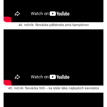
46. ročník: Novácka päťstovka plná šampiónov
45. ročník: Novácka 500 – ka stále láka najlepších kanoistov