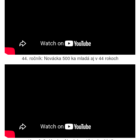
44. ročník: Novácka 500 ka mladá aj v 44 rokoch