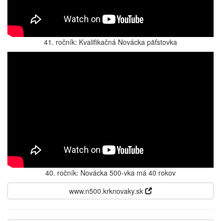
41. ročník: Kvalifikačná Novácka päťstovka
40. ročník: Novácka 500-vka má 40 rokov
www.n500.krknovaky.sk