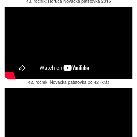
43. ročník: Horúca Novácka päťstovka 2015
42. ročník: Novácka päťstovka po 42 -krát