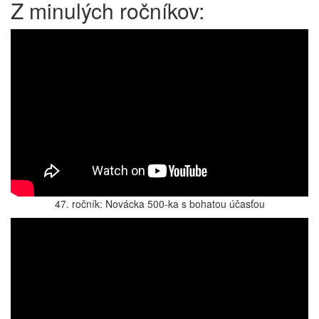
Z minulých ročníkov:
47. ročník: Novácka 500-ka s bohatou účasťou