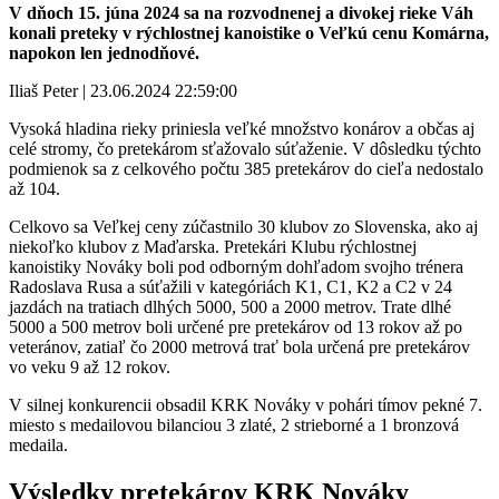
V dňoch 15. júna 2024 sa na rozvodnenej a divokej rieke Váh
konali preteky v rýchlostnej kanoistike o Veľkú cenu Komárna,
napokon len jednodňové.
Iliaš Peter | 23.06.2024 22:59:00
Vysoká hladina rieky priniesla veľké množstvo konárov a občas aj
celé stromy, čo pretekárom sťažovalo súťaženie. V dôsledku týchto
podmienok sa z celkového počtu 385 pretekárov do cieľa nedostalo
až 104.
Celkovo sa Veľkej ceny zúčastnilo 30 klubov zo Slovenska, ako aj
niekoľko klubov z Maďarska. Pretekári Klubu rýchlostnej
kanoistiky Nováky boli pod odborným dohľadom svojho trénera
Radoslava Rusa a súťažili v kategóriách K1, C1, K2 a C2 v 24
jazdách na tratiach dlhých 5000, 500 a 2000 metrov. Trate dlhé
5000 a 500 metrov boli určené pre pretekárov od 13 rokov až po
veteránov, zatiaľ čo 2000 metrová trať bola určená pre pretekárov
vo veku 9 až 12 rokov.
V silnej konkurencii obsadil KRK Nováky v pohári tímov pekné 7.
miesto s medailovou bilanciou 3 zlaté, 2 strieborné a 1 bronzová
medaila.
Výsledky pretekárov KRK Nováky