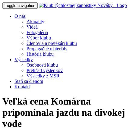
Toggle navigation
O nás
Aktuality
Videá
Fotogaléria
Výbor klubu
Členovia a pretekári klubu
Propagačné materiály
História klubu
Výsledky
Osobnosti klubu
Prehľad výsledkov
Výsledky z MSR
Staň sa členom
Kontakt
Veľká cena Komárna
pripomínala jazdu na divokej
vode