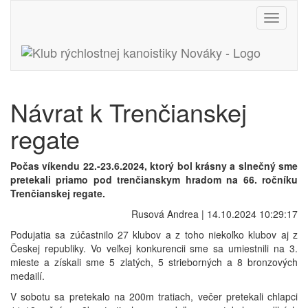
Toggle
navigati
Návrat k Trenčianskej
regate
Počas víkendu 22.-23.6.2024, ktorý bol krásny a slnečný sme
pretekali priamo pod trenčianskym hradom na 66. ročníku
Trenčianskej regate.
Rusová Andrea | 14.10.2024 10:29:17
Podujatia sa zúčastnilo 27 klubov a z toho niekoľko klubov aj z
Českej republiky. Vo veľkej konkurencii sme sa umiestnili na 3.
mieste a získali sme 5 zlatých, 5 strieborných a 8 bronzových
medailí.
V sobotu sa pretekalo na 200m tratiach, večer pretekali chlapci