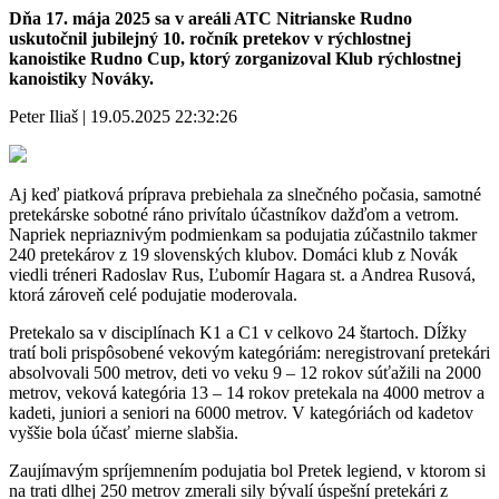
Dňa 17. mája 2025 sa v areáli ATC Nitrianske Rudno
uskutočnil jubilejný 10. ročník pretekov v rýchlostnej
kanoistike Rudno Cup, ktorý zorganizoval Klub rýchlostnej
kanoistiky Nováky.
Peter Iliaš | 19.05.2025 22:32:26
Aj keď piatková príprava prebiehala za slnečného počasia, samotné
pretekárske sobotné ráno privítalo účastníkov dažďom a vetrom.
Napriek nepriaznivým podmienkam sa podujatia zúčastnilo takmer
240 pretekárov z 19 slovenských klubov. Domáci klub z Novák
viedli tréneri Radoslav Rus, Ľubomír Hagara st. a Andrea Rusová,
ktorá zároveň celé podujatie moderovala.
Pretekalo sa v disciplínach K1 a C1 v celkovo 24 štartoch. Dĺžky
tratí boli prispôsobené vekovým kategóriám: neregistrovaní pretekári
absolvovali 500 metrov, deti vo veku 9 – 12 rokov súťažili na 2000
metrov, veková kategória 13 – 14 rokov pretekala na 4000 metrov a
kadeti, juniori a seniori na 6000 metrov. V kategóriách od kadetov
vyššie bola účasť mierne slabšia.
Zaujímavým spríjemnením podujatia bol Pretek legiend, v ktorom si
na trati dlhej 250 metrov zmerali sily bývalí úspešní pretekári z