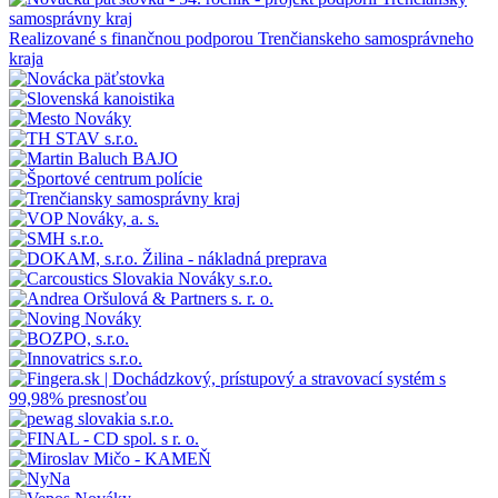
Realizované s finančnou podporou Trenčianskeho samosprávneho
kraja