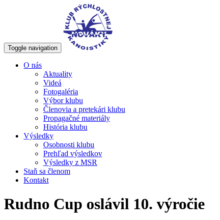
Toggle navigation
O nás
Aktuality
Videá
Fotogaléria
Výbor klubu
Členovia a pretekári klubu
Propagačné materiály
História klubu
Výsledky
Osobnosti klubu
Prehľad výsledkov
Výsledky z MSR
Staň sa členom
Kontakt
Rudno Cup oslávil 10. výročie