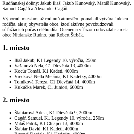
Rudňanskej doliny: Jakub Iliaš, Jakub Kunovský, Matúš Kunovský,
Samuel Cagáň a Alexander Cagáň.
Výbornú, miestami až rodinnú atmosféru pomáhali vytvárať nielen
rodičia, ale aj obyvatelia obce, ktorí aktívne povzbudzovali
súťažiacich počas celého dňa. Ocenenia víťazom odovzdal starosta
obce Nitrianske Rudno, pán Róbert Štrbák.
1. miesto
Iliaš Jakub, K1 Legendy 10. výročia, 250m
Važanová Nela, C1 Dievčatá 13, 4000m
Kocúr Tomáš, K1 Kadeti, 4000m
Vrecková Nella Melánia, K1 Kadetky, 4000m
Tomíková Tereza, C1 Dievčatá 14, 4000m
Kukučka Marek, C1 Juniori, 6000m
2. miesto
Šlabiarová Adela, K1 Dievčatá 9, 2000m
Cagáň Samuel, K1 Legendy 10. výročia, 250m
Mitaš Patrik, K1 Chlapci 13, 4000m
Šlabiar David, K1 Kadeti, 4000m