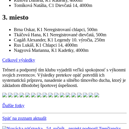
Rusová Daniela, K1 Kadetky, 4000m
Tomíková Natália, C1 Dievčatá 14, 4000m
3. miesto
Brna Oskar, K1 Neregistrovaní chlapci, 500m
Tkáčová Hana, K1 Neregistrované dievčatá, 500m
Cagáň Alexander, K1 Legendy 10. výročia, 250m
Rus Lukáš, K1 Chlapci 14, 4000m
Nagyová Marianna, K1 Kadetky, 4000m
Celkové výsledky
Tréneri a podporný tím klubu vyjadrili veľkú spokojnosť s výkonmi
svojich zverencov. Výsledky pretekov opäť potvrdili ich
systematickú prípravu, nasadenie a silného tímového ducha, ktorý je
základom dlhodobej športovej úspešnosti.
Ďalšie fotky
Späť na zoznam aktualít