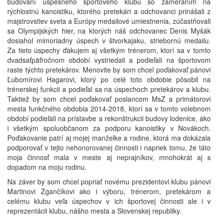
budovaní úspešného športového klubu so zameraním na
rýchlostnú kanoistiku, ktorého pretekári a odchovanci prinášali z
majstrovstiev sveta a Európy medailové umiestnenia, zúčastňovali
sa Olympijských hier, na ktorých náš odchovanec Denis Myšák
dosiahol mimoriadny úspech v štvorkajaku, striebornú medailu.
Za tieto úspechy ďakujem aj všetkým trénerom, ktorí sa v tomto
dvadsaťpäťročnom období vystriedali a podieľali na športovom
raste týchto pretekárov. Menovite by som chcel poďakovať pánovi
Ľubomírovi Hagarovi, ktorý po celé toto obdobie pôsobil na
trénerskej funkcii a podieľal sa na úspechoch pretekárov a klubu.
Taktiež by som chcel poďakovať poslancom MsZ a primátorovi
mesta funkčného obdobia 2014-2018, ktorí sa v tomto volebnom
období podieľali na prístavbe a rekonštrukcii budovy lodenice, ako
i všetkým spoluobčanom za podporu kanoistiky v Novákoch.
Poďakovanie patrí aj mojej manželke a rodine, ktorá ma dokázala
podporovať v tejto nehonorovanej činnosti i napriek tomu, že táto
moja činnosť mala v meste aj neprajníkov, mnohokrát aj s
dopadom na moju rodinu.
Na záver by som chcel popriať novému prezidentovi klubu pánovi
Martinovi Zgančíkovi ako i výboru, trénerom, pretekárom a
celému klubu veľa úspechov v ich športovej činnosti ale i v
reprezentácii klubu, nášho mesta a Slovenskej republiky.