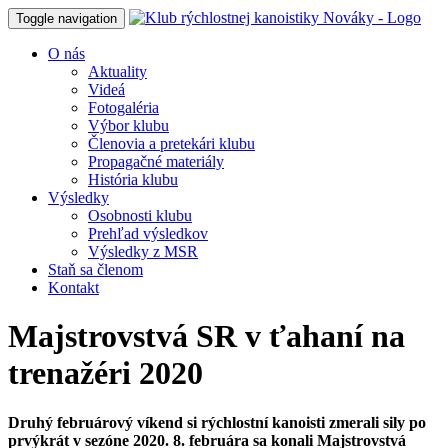
Toggle navigation
O nás
Aktuality
Videá
Fotogaléria
Výbor klubu
Členovia a pretekári klubu
Propagačné materiály
História klubu
Výsledky
Osobnosti klubu
Prehľad výsledkov
Výsledky z MSR
Staň sa členom
Kontakt
Majstrovstvá SR v ťahaní na
trenažéri 2020
Druhý februárový víkend si rýchlostní kanoisti zmerali sily po
prvýkrát v sezóne 2020. 8. februára sa konali Majstrovstvá