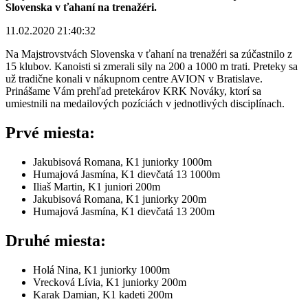
Slovenska v ťahaní na trenažéri.
11.02.2020 21:40:32
Na Majstrovstvách Slovenska v ťahaní na trenažéri sa zúčastnilo z
15 klubov. Kanoisti si zmerali sily na 200 a 1000 m trati. Preteky sa
už tradične konali v nákupnom centre AVION v Bratislave.
Prinášame Vám prehľad pretekárov KRK Nováky, ktorí sa
umiestnili na medailových pozíciách v jednotlivých disciplínach.
Prvé miesta:
Jakubisová Romana, K1 juniorky 1000m
Humajová Jasmína, K1 dievčatá 13 1000m
Iliaš Martin, K1 juniori 200m
Jakubisová Romana, K1 juniorky 200m
Humajová Jasmína, K1 dievčatá 13 200m
Druhé miesta:
Holá Nina, K1 juniorky 1000m
Vrecková Lívia, K1 juniorky 200m
Karak Damian, K1 kadeti 200m