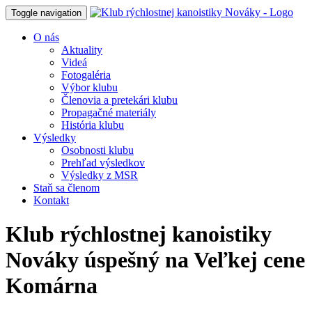
Toggle navigation
O nás
Aktuality
Videá
Fotogaléria
Výbor klubu
Členovia a pretekári klubu
Propagačné materiály
História klubu
Výsledky
Osobnosti klubu
Prehľad výsledkov
Výsledky z MSR
Staň sa členom
Kontakt
Klub rýchlostnej kanoistiky
Nováky úspešný na Veľkej cene
Komárna