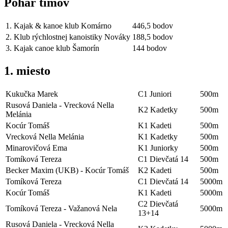
Pohár tímov
1.
Kajak & kanoe klub Komárno
446,5 bodov
2.
Klub rýchlostnej kanoistiky Nováky
188,5 bodov
3.
Kajak canoe klub Šamorín
144 bodov
1. miesto
Kukučka Marek
C1 Juniori
500m
Rusová Daniela - Vrecková Nella
K2 Kadetky
500m
Melánia
Kocúr Tomáš
K1 Kadeti
500m
Vrecková Nella Melánia
K1 Kadetky
500m
Minarovičová Ema
K1 Juniorky
500m
Tomíková Tereza
C1 Dievčatá 14
500m
Becker Maxim (UKB) - Kocúr Tomáš
K2 Kadeti
500m
Tomíková Tereza
C1 Dievčatá 14
5000m
Kocúr Tomáš
K1 Kadeti
5000m
C2 Dievčatá
Tomíková Tereza - Važanová Nela
5000m
13+14
Rusová Daniela - Vrecková Nella