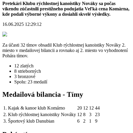
Pretekári Klubu rýchlostnej kanoistiky Nováky sa počas
víkendu zúčastnili prestížneho podujatia Veľká cena Komárna,
kde podali výborné výkony a dosiahli skvelé výsledky.
16.06.2025 12:29:12
Za účasti 32 tímov obsadil Klub rýchlostnej kanoistiky Nováky 2.
miesto v medailovej bilancii a rovnako aj 2. miesto vo vyhodnotení
Pohára tímov.
12 zlatých
8 strieborných
3 bronzové
Spolu: 23 medailí
Medailová bilancia - Tímy
1.
Kajak & kanoe klub Komárno
20
12
12
44
2.
Klub rýchlostnej kanoistiky Nováky
12
8
3
23
3.
Športový klub Danubian
6
2
1
9