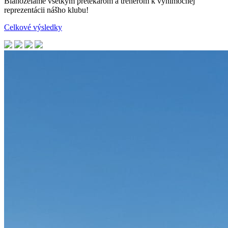
Blahoželáme všetkým pretekárom a trénerom k výnimočnej
reprezentácii nášho klubu!
Celkové výsledky