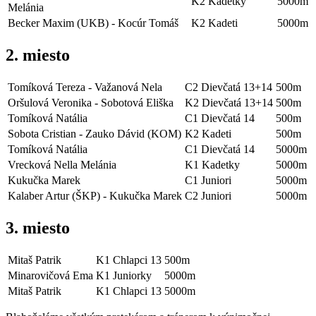
K2 Kadetky
5000m
Melánia
Becker Maxim (UKB) - Kocúr Tomáš
K2 Kadeti
5000m
2. miesto
Tomíková Tereza - Važanová Nela
C2 Dievčatá 13+14
500m
Oršulová Veronika - Sobotová Eliška
K2 Dievčatá 13+14
500m
Tomíková Natália
C1 Dievčatá 14
500m
Sobota Cristian - Zauko Dávid (KOM)
K2 Kadeti
500m
Tomíková Natália
C1 Dievčatá 14
5000m
Vrecková Nella Melánia
K1 Kadetky
5000m
Kukučka Marek
C1 Juniori
5000m
Kalaber Artur (ŠKP) - Kukučka Marek
C2 Juniori
5000m
3. miesto
Mitaš Patrik
K1 Chlapci 13
500m
Minarovičová Ema
K1 Juniorky
5000m
Mitaš Patrik
K1 Chlapci 13
5000m