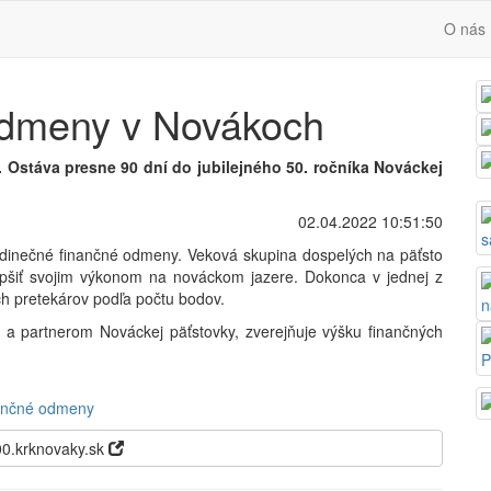
O nás
odmeny v Novákoch
ch. Ostáva presne 90 dní do jubilejného 50. ročníka Nováckej
02.04.2022 10:51:50
 jedinečné finančné odmeny. Veková skupina dospelých na päťsto
lepšiť svojim výkonom na nováckom jazere. Dokonca v jednej z
ch pretekárov podľa počtu bodov.
 a partnerom Nováckej päťstovky, zverejňuje výšku finančných
ančné odmeny
0.krknovaky.sk