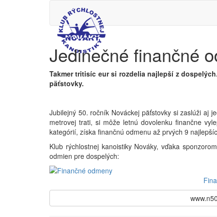
Jedinečné finančné 
Takmer tritisíc eur si rozdelia najlepší z dospelý
päťstovky.
Jubilejný 50. ročník Nováckej päťstovky si zaslúži aj
metrovej trati, si môže letnú dovolenku finančne vy
kategórií, získa finančnú odmenu až prvých 9 najlepší
Klub rýchlostnej kanoistiky Nováky, vďaka sponzorom
odmien pre dospelých:
Fin
www.n50