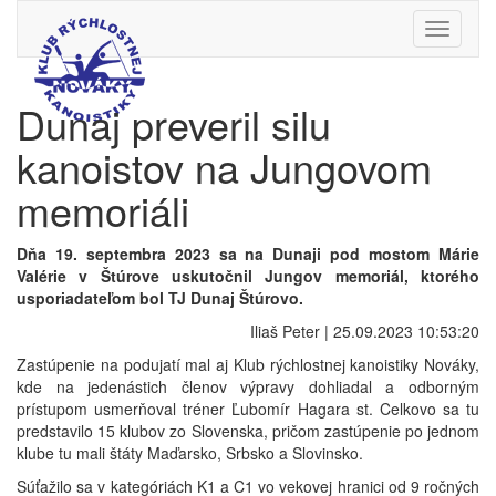
Toggle
navigati
Dunaj preveril silu
kanoistov na Jungovom
memoriáli
Dňa 19. septembra 2023 sa na Dunaji pod mostom Márie
Valérie v Štúrove uskutočnil Jungov memoriál, ktorého
usporiadateľom bol TJ Dunaj Štúrovo.
Iliaš Peter | 25.09.2023 10:53:20
Zastúpenie na podujatí mal aj Klub rýchlostnej kanoistiky Nováky,
kde na jedenástich členov výpravy dohliadal a odborným
prístupom usmerňoval tréner Ľubomír Hagara st. Celkovo sa tu
predstavilo 15 klubov zo Slovenska, pričom zastúpenie po jednom
klube tu mali štáty Maďarsko, Srbsko a Slovinsko.
Súťažilo sa v kategóriách K1 a C1 vo vekovej hranici od 9 ročných