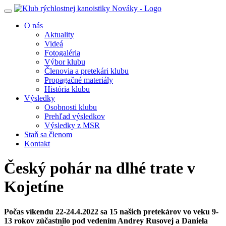
Toggle
navigation
O nás
Aktuality
Videá
Fotogaléria
Výbor klubu
Členovia a pretekári klubu
Propagačné materiály
História klubu
Výsledky
Osobnosti klubu
Prehľad výsledkov
Výsledky z MSR
Staň sa členom
Kontakt
Český pohár na dlhé trate v
Kojetíne
Počas víkendu 22-24.4.2022 sa 15 našich pretekárov vo veku 9-
13 rokov zúčastnilo pod vedením Andrey Rusovej a Daniela