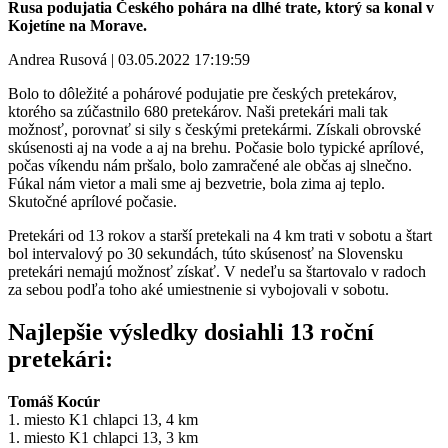
Rusa podujatia Českého pohára na dlhé trate, ktorý sa konal v
Kojetíne na Morave.
Andrea Rusová | 03.05.2022 17:19:59
Bolo to dôležité a pohárové podujatie pre českých pretekárov,
ktorého sa zúčastnilo 680 pretekárov. Naši pretekári mali tak
možnosť, porovnať si sily s českými pretekármi. Získali obrovské
skúsenosti aj na vode a aj na brehu. Počasie bolo typické aprílové,
počas víkendu nám pršalo, bolo zamračené ale občas aj slnečno.
Fúkal nám vietor a mali sme aj bezvetrie, bola zima aj teplo.
Skutočné aprílové počasie.
Pretekári od 13 rokov a starší pretekali na 4 km trati v sobotu a štart
bol intervalový po 30 sekundách, túto skúsenosť na Slovensku
pretekári nemajú možnosť získať. V nedeľu sa štartovalo v radoch
za sebou podľa toho aké umiestnenie si vybojovali v sobotu.
Najlepšie výsledky dosiahli 13 roční
pretekári:
Tomáš Kocúr
1. miesto K1 chlapci 13, 4 km
1. miesto K1 chlapci 13, 3 km