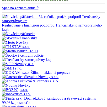
Späť na zoznam aktualít
Realizované s finančnou podporou Trenčianskeho samosprávneho
kraja