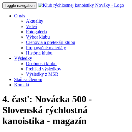
Toggle navigation
O nás
Aktuality
Videá
Fotogaléria
Výbor klubu
Členovia a pretekári klubu
Propagačné materiály
História klubu
Výsledky
Osobnosti klubu
Prehľad výsledkov
Výsledky z MSR
Staň sa členom
Kontakt
4. časť: Novácka 500 -
Slovenská rýchlostná
kanoistika - magazín